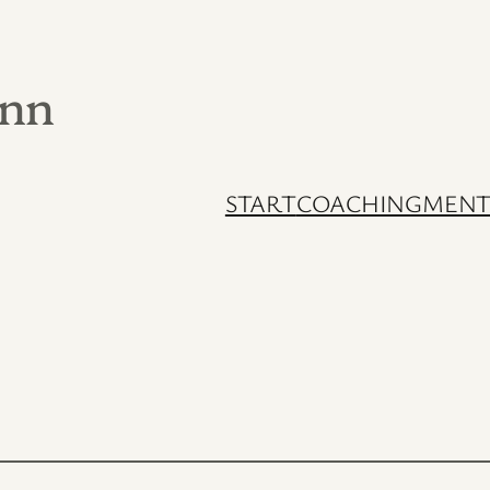
ann
START
COACHING
MENT