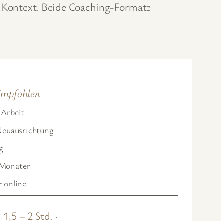
ne Kontext. Beide Coaching-Formate
mpfohlen
 Arbeit
Neuausrichtung
g
 Monaten
 online
 1,5 – 2 Std. ·